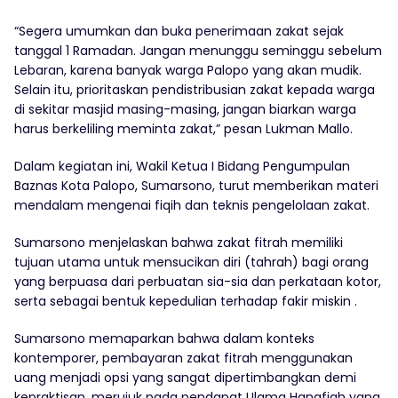
“Segera umumkan dan buka penerimaan zakat sejak
tanggal 1 Ramadan. Jangan menunggu seminggu sebelum
Lebaran, karena banyak warga Palopo yang akan mudik.
Selain itu, prioritaskan pendistribusian zakat kepada warga
di sekitar masjid masing-masing, jangan biarkan warga
harus berkeliling meminta zakat,” pesan Lukman Mallo.
Dalam kegiatan ini, Wakil Ketua I Bidang Pengumpulan
Baznas Kota Palopo, Sumarsono, turut memberikan materi
mendalam mengenai fiqih dan teknis pengelolaan zakat.
Sumarsono menjelaskan bahwa zakat fitrah memiliki
tujuan utama untuk mensucikan diri (tahrah) bagi orang
yang berpuasa dari perbuatan sia-sia dan perkataan kotor,
serta sebagai bentuk kepedulian terhadap fakir miskin .
Sumarsono memaparkan bahwa dalam konteks
kontemporer, pembayaran zakat fitrah menggunakan
uang menjadi opsi yang sangat dipertimbangkan demi
kepraktisan, merujuk pada pendapat Ulama Hanafiah yang