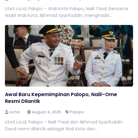
LiteX.co.id, Palopo – Wali Kota Palopo, Naili Trisal, bersama
Wakil Wali Kota, Akhmad Syarifuddin, menghadiri...
Awal Baru Kepemimpinan Palopo, Naili–Ome
Resmi Dilantik
ocha
August 4, 2025
Palopo
LiteX.co.id, Palopo – Naili Trisal dan Akhmad Syarifuddin
Daud resmi dilantik sebagai Wali Kota dan...