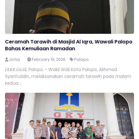
Ceramah Tarawih di Masjid Al Iqra, Wawali Palopo
Bahas Kemuliaan Ramadan
ocha
February 19, 2026
Palopo
LiteX.co.id, Palopo – Wakil Wali Kota Palopo, Akhmad
Syarifuddin, melaksanakan ceramah tarawih pada malam
kedua...