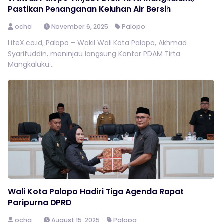
Pastikan Penanganan Keluhan Air Bersih
ocha
November 6, 2025
Palopo
LiteX.co.id, Palopo – Wakil Wali Kota Palopo, Akhmad
Syarifuddin, meninjau langsung Kantor PDAM Tirta
Mangkaluku...
Wali Kota Palopo Hadiri Tiga Agenda Rapat
Paripurna DPRD
ocha
August 15, 2025
Palopo