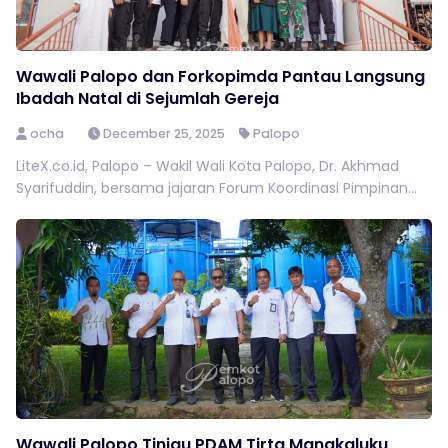
Wawali Palopo dan Forkopimda Pantau Langsung
Ibadah Natal di Sejumlah Gereja
ocha
December 25, 2025
Palopo
LiteX.co.id, Palopo – Wakil Wali Kota Palopo, Dr. Akhmad
Syarifuddin, bersama jajaran Forum Koordinasi Pimpinan...
Wawali Palopo Tinjau PDAM Tirta Mangkaluku,