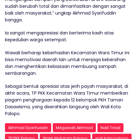
sudah berubah total dan dimanfaatkan dengan sangat
baik oleh masyarakat,” ungkap Akhmad Syarifuddin
bangga.
Ia sangat mengapresiasi dan berterima kasih atas
kepedulian warga setempat.
Wawali berharap keberhasilan Kecamatan Wara Timur ini
bisa memotivasi daerah lain untuk menjaga kebersihan
dan menghentikan kebiasaan membuang sampah
sembarangan.
Sebagai bentuk apresiasi atas jerih payah masyarakat, di
akhir acara, TP PKK Kecamatan Wara Timur memberikan
piagam penghargaan kepada 12 kelompok PKH Taman
Dasawisma, yang diserahkan langsung oleh Wali Kota
Palopo.
Akhmad Syarifuddin
Megawati Akhmad
Naili Trisal
TP PKK Palopo
Wakil Wali Kota Palopo
wali kota palopo