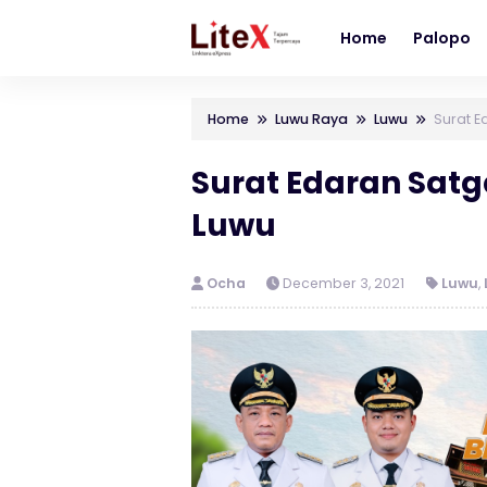
Home
Palopo
Home
Luwu Raya
Luwu
Surat E
Surat Edaran Sat
Luwu
Ocha
December 3, 2021
Luwu
,