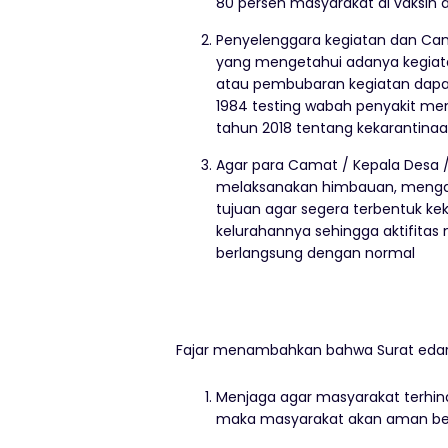
80 persen masyarakat di vaksin d
Penyelenggara kegiatan dan Cama
yang mengetahui adanya kegiat
atau pembubaran kegiatan dapat
1984 testing wabah penyakit menu
tahun 2018 tentang kekarantinaa
Agar para Camat / Kepala Desa /
melaksanakan himbauan, mengaj
tujuan agar segera terbentuk ke
kelurahannya sehingga aktifitas
berlangsung dengan normal
Fajar menambahkan bahwa Surat edara
Menjaga agar masyarakat terhind
maka masyarakat akan aman berakt