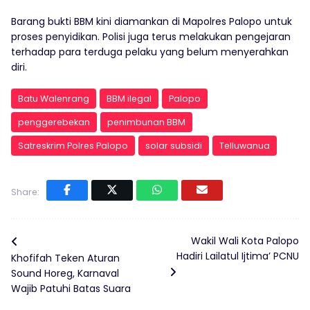
Barang bukti BBM kini diamankan di Mapolres Palopo untuk
proses penyidikan. Polisi juga terus melakukan pengejaran
terhadap para terduga pelaku yang belum menyerahkan
diri.
Batu Walenrang
BBM ilegal
Palopo
penggerebekan
penimbunan BBM
Satreskrim Polres Palopo
solar subsidi
Telluwanua
Share:
Wakil Wali Kota Palopo
Hadiri Lailatul Ijtima’ PCNU
Khofifah Teken Aturan
Sound Horeg, Karnaval
Wajib Patuhi Batas Suara