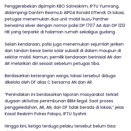
Penggerebekan dipimpin KBO Satreskrim, IPTU Yumrang,
didampingi Dantim Resmo,b AIPDA Ronald Effendi. Di lokasi,
petugas menemukan dua unit mobil Isuzu Panther
berwarna silver dengan nomor polisi DP 1707 AA dan DP 1213
HB yang terparkir di halaman rumah sekaligus gudang.
Selain kendaraan, polisi juga menemukan sejumlah jeriken
dan tandon besar berisi solar subsidi di dalam maupun di
sekitar mobil. Namun, pemilik kendaraan berinisial AN dan
AR melarikan diri sesaat sebelum petugas tiba.
Berdasarkan keterangan warga, lokasi tersebut diduga
dikelola oleh DF alias C bersama AN dan AR.
“Penindakan ini berdasarkan laporan masyarakat terkait
dugaan aktivitas penimbunan BBM ilegal. Saat proses
penggeledahan, AR, AN, dan DF tidak berada di lokasi,” jelas
Kasat Reskrim Polres Palopo, IPTU Syahrir.
Hingga kini, ketiga terduga pelaku tersebut belum bisa