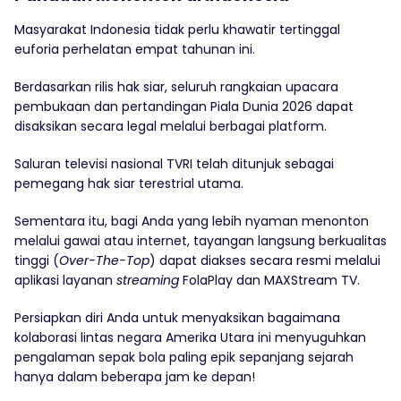
Masyarakat Indonesia tidak perlu khawatir tertinggal
euforia perhelatan empat tahunan ini.
Berdasarkan rilis hak siar, seluruh rangkaian upacara
pembukaan dan pertandingan Piala Dunia 2026 dapat
disaksikan secara legal melalui berbagai platform.
Saluran televisi nasional TVRI telah ditunjuk sebagai
pemegang hak siar terestrial utama.
Sementara itu, bagi Anda yang lebih nyaman menonton
melalui gawai atau internet, tayangan langsung berkualitas
tinggi (
Over-The-Top
) dapat diakses secara resmi melalui
aplikasi layanan
streaming
FolaPlay dan MAXStream TV.
Persiapkan diri Anda untuk menyaksikan bagaimana
kolaborasi lintas negara Amerika Utara ini menyuguhkan
pengalaman sepak bola paling epik sepanjang sejarah
hanya dalam beberapa jam ke depan!