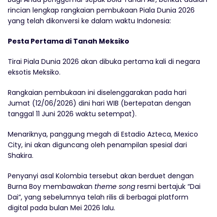
rincian lengkap rangkaian pembukaan Piala Dunia 2026
yang telah dikonversi ke dalam waktu Indonesia:
Pesta Pertama di Tanah Meksiko
Tirai Piala Dunia 2026 akan dibuka pertama kali di negara
eksotis Meksiko.
Rangkaian pembukaan ini diselenggarakan pada hari
Jumat (12/06/2026) dini hari WIB (bertepatan dengan
tanggal 11 Juni 2026 waktu setempat).
Menariknya, panggung megah di Estadio Azteca, Mexico
City, ini akan diguncang oleh penampilan spesial dari
Shakira.
Penyanyi asal Kolombia tersebut akan berduet dengan
Burna Boy membawakan
theme song
resmi bertajuk “Dai
Dai”, yang sebelumnya telah rilis di berbagai platform
digital pada bulan Mei 2026 lalu.