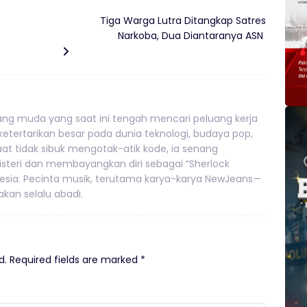
Tiga Warga Lutra Ditangkap Satres
Narkoba, Dua Diantaranya ASN
g muda yang saat ini tengah mencari peluang kerja
 ketertarikan besar pada dunia teknologi, budaya pop,
 Saat tidak sibuk mengotak-atik kode, ia senang
teri dan membayangkan diri sebagai “Sherlock
nesia. Pecinta musik, terutama karya-karya NewJeans—
kan selalu abadi.
d.
Required fields are marked
*