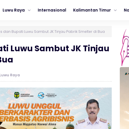
Luwu Raya
Internasional
Kalimantan Timur
Na
s dan Bupati Luwu Sambut JK Tinjau Pabrik Smelter di Bua
ti Luwu Sambut JK Tinjau
 Bua
Luwu Raya