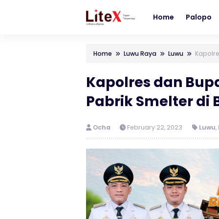
Home
Palopo
Home
Luwu Raya
Luwu
Kapolre
Kapolres dan Bupa
Pabrik Smelter di
Ocha
February 22, 2023
Luwu
,