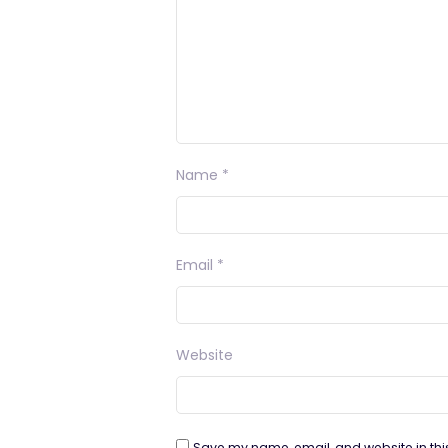
Name
*
Email
*
Website
Save my name, email, and website in thi