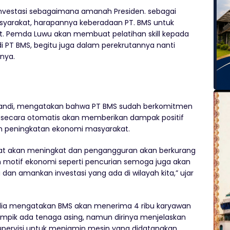
nvestasi sebagaimana amanah Presiden. sebagai
arakat, harapannya keberadaan PT. BMS untuk
. Pemda Luwu akan membuat pelatihan skill kepada
di PT BMS, begitu juga dalam perekrutannya nanti
rnya.
isandi, mengatakan bahwa PT BMS sudah berkomitmen
ecara otomatis akan memberikan dampak positif
an peningkatan ekonomi masyarakat.
kat akan meningkat dan pengangguran akan berkurang
 motif ekonomi seperti pencurian semoga juga akan
g dan amankan investasi yang ada di wilayah kita,” ujar
ia mengatakan BMS akan menerima 4 ribu karyawan
nampik ada tenaga asing, namun dirinya menjelaskan
upervisi untuk menjamin mesin yang didatangkan