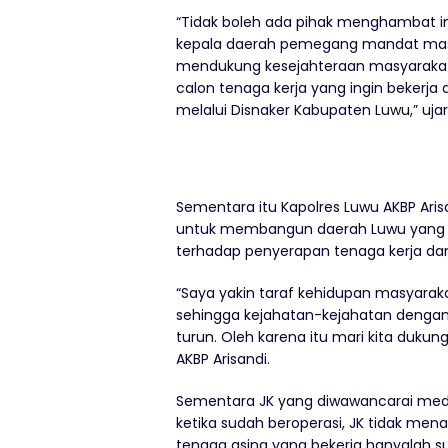
“Tidak boleh ada pihak menghambat i
kepala daerah pemegang mandat masy
mendukung kesejahteraan masyarakat
calon tenaga kerja yang ingin bekerja 
melalui Disnaker Kabupaten Luwu,” uja
Sementara itu Kapolres Luwu AKBP Ar
untuk membangun daerah Luwu yang s
terhadap penyerapan tenaga kerja d
“Saya yakin taraf kehidupan masyara
sehingga kejahatan-kejahatan dengan
turun. Oleh karena itu mari kita dukun
AKBP Arisandi.
Sementara JK yang diwawancarai med
ketika sudah beroperasi, JK tidak me
tenaga asing yang bekerja hanyalah s