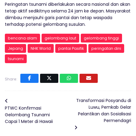
Peringatan tsunami diberlakukan secara nasional dan akan
tetap aktif sedikitnya selama 24 jam ke depan. Masyarakat
diimbau menjauhi garis pantai dan tetap waspada
terhadap potensi gelombang susulan.
bencana alam
gelombang laut
gelombang tinggi
Jepang
NHK World
pantai Pasifik
peringatan dini
tsunami
Share:
Transformasi Posyandu di
Luwu, Pemkab Gelar
PTWC Konfirmasi
Pelantikan dan Sosialisasi
Gelombang Tsunami
Permendagri
Capai 1 Meter di Hawaii