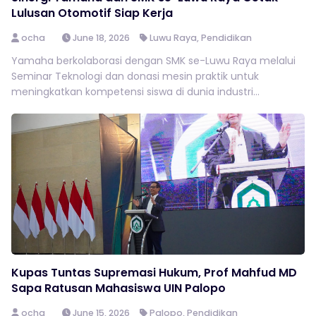
Lulusan Otomotif Siap Kerja
ocha
June 18, 2026
Luwu Raya
,
Pendidikan
Yamaha berkolaborasi dengan SMK se-Luwu Raya melalui
Seminar Teknologi dan donasi mesin praktik untuk
meningkatkan kompetensi siswa di dunia industri...
Kupas Tuntas Supremasi Hukum, Prof Mahfud MD
Sapa Ratusan Mahasiswa UIN Palopo
ocha
June 15, 2026
Palopo
,
Pendidikan