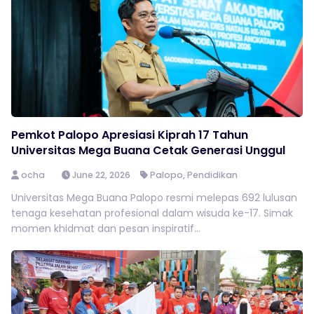
Pemkot Palopo Apresiasi Kiprah 17 Tahun
Universitas Mega Buana Cetak Generasi Unggul
ocha
June 22, 2026
Palopo
,
Pendidikan
Universitas Mega Buana Palopo resmi melepas 692 lulusan
tenaga kesehatan profesional dalam wisuda ke-17. Simak
momen khidmat dan pesan inspiratif...