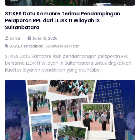
STIKES Datu Kamanre Terima Pendampingan
Pelaporan RPL dari LLDIKTI Wilayah IX
Sultanbatara
ocha
June 19, 2026
Luwu
,
Pendidikan
,
Sulawesi Selatan
STIKES Datu Kamanre ikuti pendampingan pelaporan RPL
bersama LLDIKTI Wilayah IX Sultanbatara untuk tingkatkan
kualitas layanan pendidikan yang akuntabel.