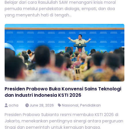
Belajar dari cara Rasulullah SAW menangani krisis moral
pemuda melalui pendekatan dialogis, empati, dan doa
yang menyentuh hati di tengah...
Presiden Prabowo Buka Konvensi Sains Teknologi
dan Industri Indonesia KSTI 2026
ocha
June 28, 2026
Nasional
,
Pendidikan
Presiden Prabowo Subianto resmi membuka KSTI 2026 di
Jakarta, menekankan pentingnya sinergi antara perguruan
tinggi dan pemerintah untuk kemajuan bangsa.