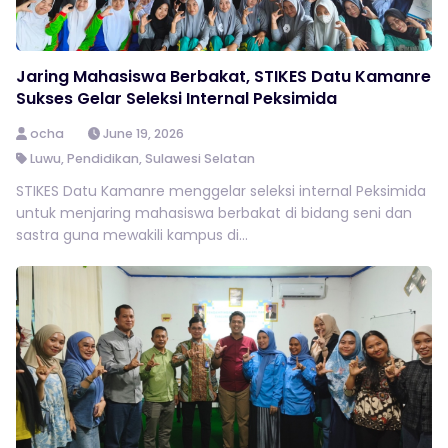
Jaring Mahasiswa Berbakat, STIKES Datu Kamanre
Sukses Gelar Seleksi Internal Peksimida
ocha
June 19, 2026
Luwu
,
Pendidikan
,
Sulawesi Selatan
STIKES Datu Kamanre menggelar seleksi internal Peksimida
untuk menjaring mahasiswa berbakat di bidang seni dan
sastra guna mewakili kampus di...