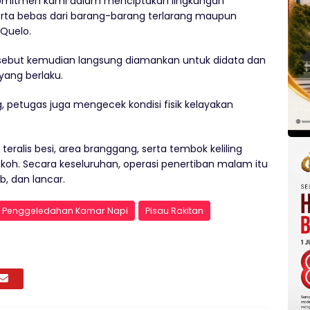
 komitmen kami dalam menciptakan lingkungan
erta bebas dari barang-barang terlarang maupun
Quelo.
tersebut kemudian langsung diamankan untuk didata dan
yang berlaku.
 petugas juga mengecek kondisi fisik kelayakan
alis besi, area branggang, serta tembok keliling
okoh. Secara keseluruhan, operasi penertiban malam itu
b, dan lancar.
Penggeledahan Kamar Napi
Pisau Rakitan