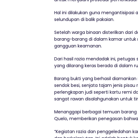
Hal ini dilakukan guna mengantisipa
selundupan di balik pakaian.
Setelah warga binaan disterilkan dari 
barang-barang di dalam kamar untuk
gangguan keamanan.
Dari hasil razia mendadak ini, petug
yang dilarang keras berada di dalam r
Barang bukti yang berhasil diamankan m
sendok besi, senjata tajam jenis pisau r
perlengkapan judi seperti kartu remi
sangat rawan disalahgunakan untuk ti
Menanggapi berbagai temuan barang ter
Quelo, memberikan penegasan bahwa upa
“Kegiatan razia dan penggeledahan kam