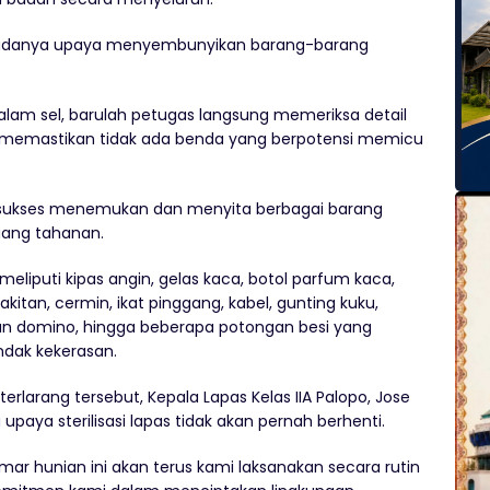
si adanya upaya menyembunyikan barang-barang
dalam sel, barulah petugas langsung memeriksa detail
 memastikan tidak ada benda yang berpotensi memicu
as sukses menemukan dan menyita berbagai barang
uang tahanan.
eliputi kipas angin, gelas kaca, botol parfum kaca,
akitan, cermin, ikat pinggang, kabel, gunting kuku,
 dan domino, hingga beberapa potongan besi yang
ndak kekerasan.
larang tersebut, Kepala Lapas Kelas IIA Palopo, Jose
ya sterilisasi lapas tidak akan pernah berhenti.
ar hunian ini akan terus kami laksanakan secara rutin