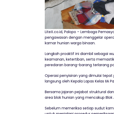
LiteX.co.id, Palopo – Lembaga Pemasy
pengawasan dengan menggelar operas
kamar hunian warga binaan.
Langkah proaktif ini diambil sebagai
keamanan, ketertiban, serta memasti
peredaran barang-barang terlarang p
Operasi penyisiran yang dimulai tepat
langsung oleh Kepala Lapas Kelas IIA P
Bersama jajaran pejabat struktural da
area blok hunian yang mencakup Blok A3, 
Sebelum memeriksa setiap sudut kama
untuk menjalani prosedur pemeriksaa