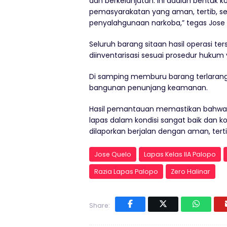
dan berkelanjutan. Ini adalah bentuk
pemasyarakatan yang aman, tertib, s
penyalahgunaan narkoba,” tegas Jose 
Seluruh barang sitaan hasil operasi 
diinventarisasi sesuai prosedur hukum 
Di samping memburu barang terlarang,
bangunan penunjang keamanan.
Hasil pemantauan memastikan bahwa ter
lapas dalam kondisi sangat baik dan k
dilaporkan berjalan dengan aman, terti
Jose Quelo
Lapas Kelas IIA Palopo
Razia Lapas Palopo
Zero Halinar
Share: