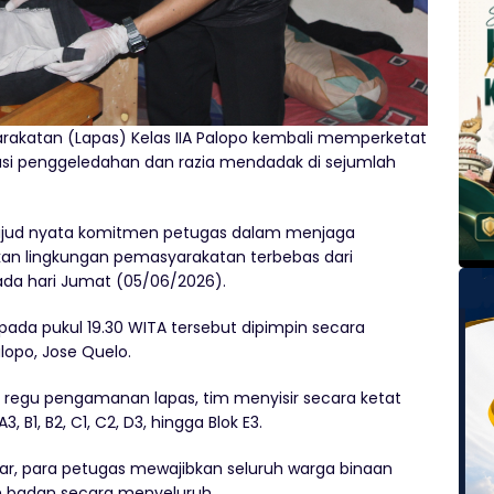
arakatan (Lapas) Kelas IIA Palopo kembali memperketat
i penggeledahan dan razia mendadak di sejumlah
 wujud nyata komitmen petugas dalam menjaga
kan lingkungan pemasyarakatan terbebas dari
ada hari Jumat (05/06/2026).
 pada pukul 19.30 WITA tersebut dipimpin secara
alopo, Jose Quelo.
n regu pengamanan lapas, tim menyisir secara ketat
B1, B2, C1, C2, D3, hingga Blok E3.
r, para petugas mewajibkan seluruh warga binaan
n badan secara menyeluruh.