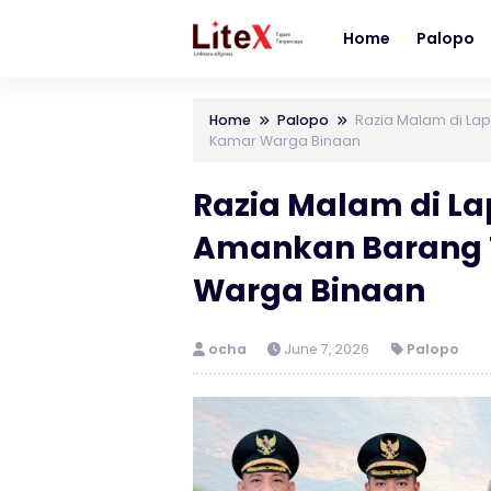
Home
Palopo
Home
Palopo
Razia Malam di La
Kamar Warga Binaan
Razia Malam di La
Amankan Barang T
Warga Binaan
ocha
June 7, 2026
Palopo