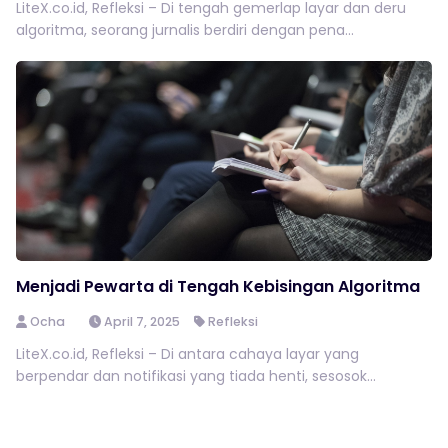
LiteX.co.id, Refleksi – Di tengah gemerlap layar dan deru
algoritma, seorang jurnalis berdiri dengan pena...
Menjadi Pewarta di Tengah Kebisingan Algoritma
Ocha
April 7, 2025
Refleksi
LiteX.co.id, Refleksi – Di antara cahaya layar yang
berpendar dan notifikasi yang tiada henti, sesosok...