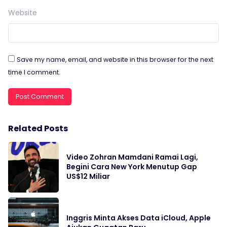
Website
Save my name, email, and website in this browser for the next
time I comment.
Related Posts
Video Zohran Mamdani Ramai Lagi,
Begini Cara New York Menutup Gap
US$12 Miliar
Inggris Minta Akses Data iCloud, Apple