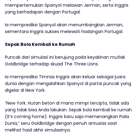
mempertemukan Spanyol melawan Jerman, serta Inggris
yang berhadapan dengan Portugal.
Ia memprediksi Spanyol akan menumbangkan Jerman,
sementara Inggris sukses melewati hadangan Portugal.
Sepak Bola Kembali ke Rumah
Puncak dari simulasi ini berujung pada keyakinan mutlak
Goldbridge terhadap skuad The Three Lions.
Ia memprediksi Timnas Inggris akan keluar sebagai juara
dunia dengan mengalahkan Spanyol di partai puncak yang
digelar di New York.
“New York. Hutan beton di mana mimpi tercipta, tidak ada
yang tidak bisa Anda lakukan. Sepak bola kembali ke rumah
(It’s coming home). Inggris baru saja memenangkan Piala
Dunia,” seru Goldbridge dengan penuh antusias saat
melihat hasil akhir simulasinya.