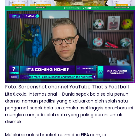
Foto: Screenshot channel YouTube That’s Football
LiteX.co.id, Internasional – Dunia sepak bola selalu penuh
drama, namun prediksi yang dikeluarkan oleh salah satu
pengamat sepak bola terkemuka asal Inggris baru-baru ini
mungkin menjadi salah satu yang paling berani untuk
disimak.
Melalui simulasi bracket resmi dari FIFA.com, ia