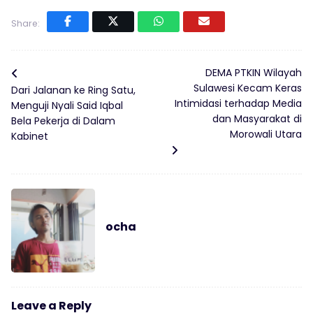
Share:
DEMA PTKIN Wilayah
Sulawesi Kecam Keras
Dari Jalanan ke Ring Satu,
Intimidasi terhadap Media
Menguji Nyali Said Iqbal
dan Masyarakat di
Bela Pekerja di Dalam
Morowali Utara
Kabinet
ocha
Leave a Reply