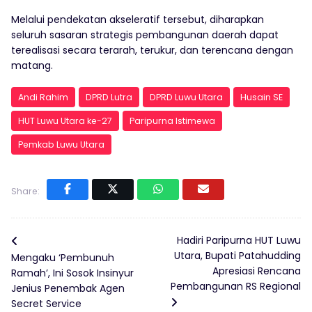
Melalui pendekatan akseleratif tersebut, diharapkan
seluruh sasaran strategis pembangunan daerah dapat
terealisasi secara terarah, terukur, dan terencana dengan
matang.
Andi Rahim
DPRD Lutra
DPRD Luwu Utara
Husain SE
HUT Luwu Utara ke-27
Paripurna Istimewa
Pemkab Luwu Utara
Share:
Hadiri Paripurna HUT Luwu
Utara, Bupati Patahudding
Mengaku ‘Pembunuh
Apresiasi Rencana
Ramah’, Ini Sosok Insinyur
Pembangunan RS Regional
Jenius Penembak Agen
Secret Service